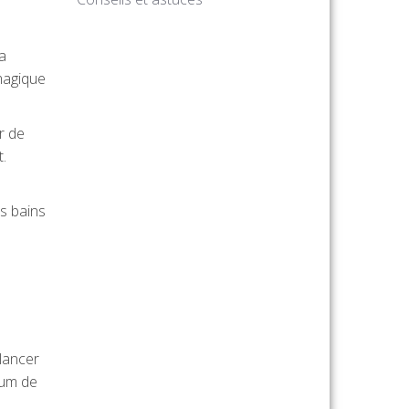
a
magique
r de
t.
rs bains
 lancer
mum de