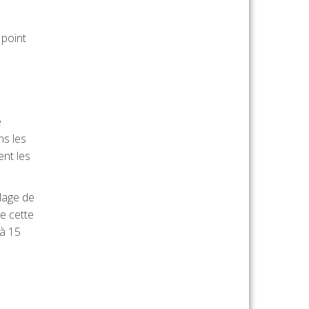
 point
e
ns les
ent les
plage de
de cette
 à 15